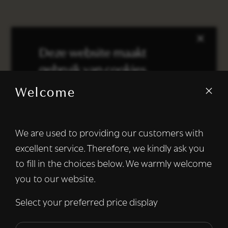
×
Deze website maakt
gebruik van cookies.
Welcome
We gebruiken cookies om inhoud en
advertenties te personaliseren en om ons
verkeer te analyseren. We delen ook
We are used to providing our customers with
informatie over uw gebruik van onze site
excellent service. Therefore, we kindly ask you
met onze advertentie- en analysepartners,
die deze kunnen combineren met andere
to fill in the choices below. We warmly welcome
informatie die u aan hen heeft verstrekt of
you to our website.
die zij hebben verzameld door uw gebruik
van hun diensten.
Lees verder
Select your preferred price display
Strikt
Prestatie
Targeting