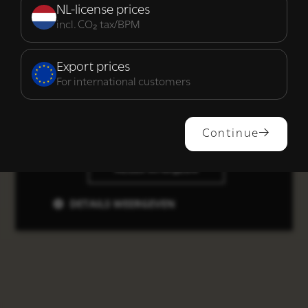
noodzakelijk
NL-license prices
incl. CO₂ tax/BPM
Functioneel
Export prices
For international customers
ALLES ACCEPTEREN
Continue
ALLES AFWIJZEN
DETAILS WEERGEVEN