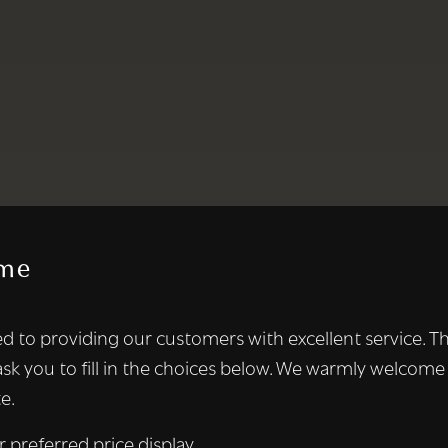
me
te maakt gebruik van cookies.
d to providing our customers with excellent service. T
kies om inhoud en advertenties te personaliseren en om ons ver
ask you to fill in the choices below. We warmly welcome
len ook informatie over uw gebruik van onze site met onze adver
e.
 die deze kunnen combineren met andere informatie die u aan hen
n verzameld door uw gebruik van hun diensten.
Lees verder
r preferred price display