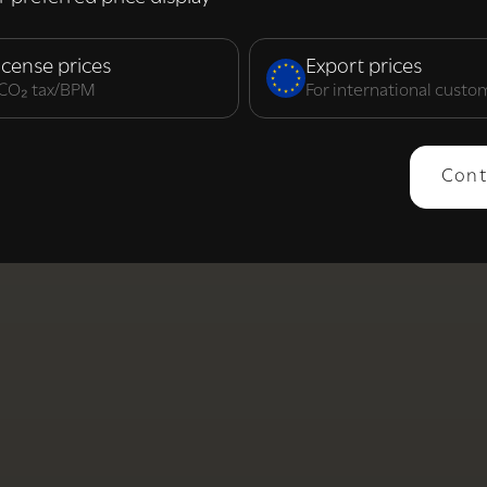
elijk
Prestatie
Targeting
F
icense prices
Export prices
. CO₂ tax/BPM
For international custo
ERGEVEN
ALLES AFWIJZEN
ALLES 
Cont