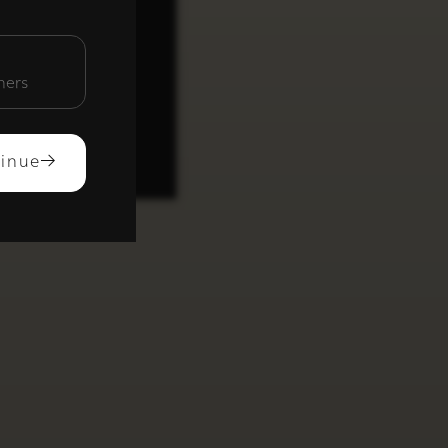
unctioneel
mers
ACCEPTEREN
inue