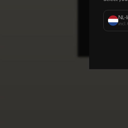
Strikt noodzak
NL-l
incl
DETAILS WE