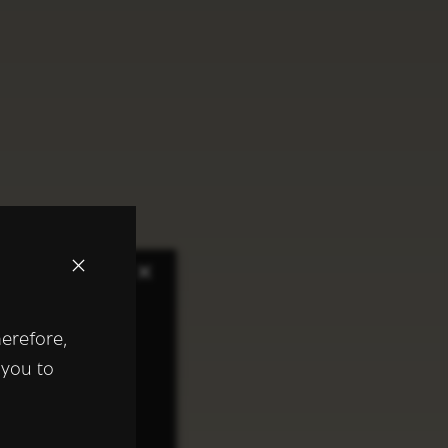
×
herefore,
keer te
 you to
tentie- en
 heeft verstrekt