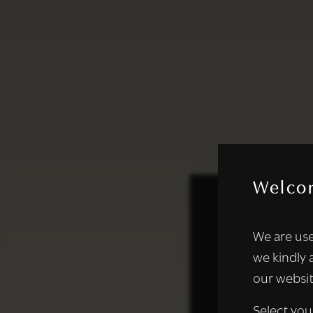
Welco
Deze websi
We are use
We gebruiken coo
we kindly 
analyseren. We de
our websit
analysepartners,
of die zij hebbe
Select you