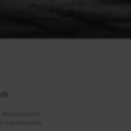
on
. We presenteren
k onze bijzondere