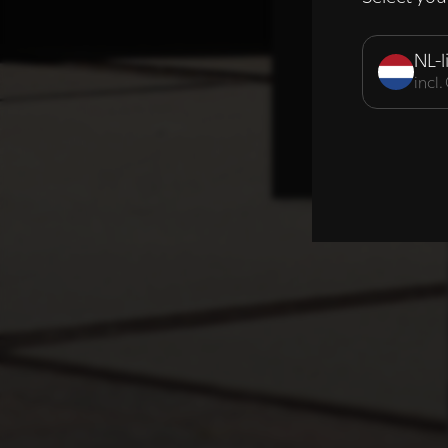
Strikt noodzak
NL-l
incl
DETAILS WE