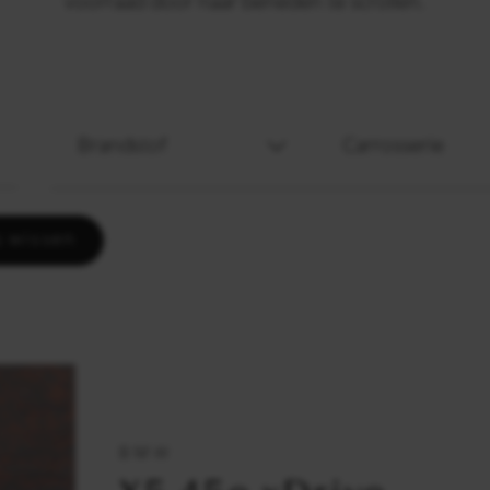
voorraad door naar beneden te scrollen.
Brandstof
Carrosserie
s wissen
BMW