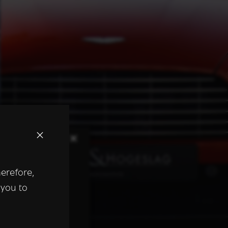
×
herefore,
keer te
 you to
tentie- en
 heeft verstrekt