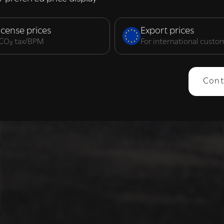
elijk
Prestatie
Targeting
F
icense prices
Export prices
. CO₂ tax/BPM
For international custo
ERGEVEN
ALLES AFWIJZEN
ALLES 
Cont