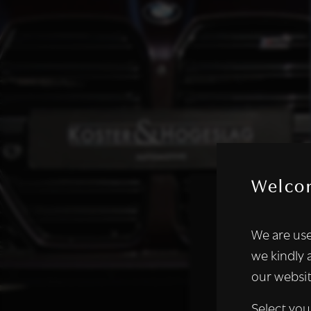
Welco
Deze websi
We are use
We gebruiken coo
we kindly 
analyseren. We de
our websit
analysepartners,
of die zij hebbe
Select you