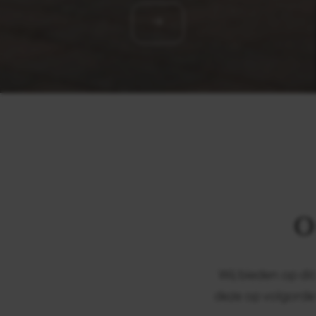
O
Wij bieden op d
deze op volgorde