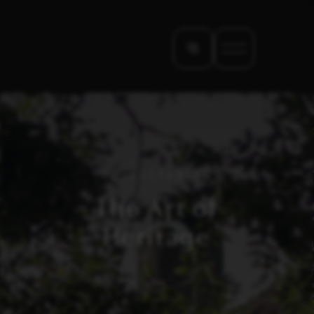
COLLECTABLES
The Art of
Heritage