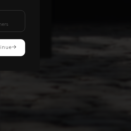
unctioneel
mers
ACCEPTEREN
inue