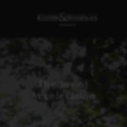
SPORTS CARS
The Joy of
Acceleration