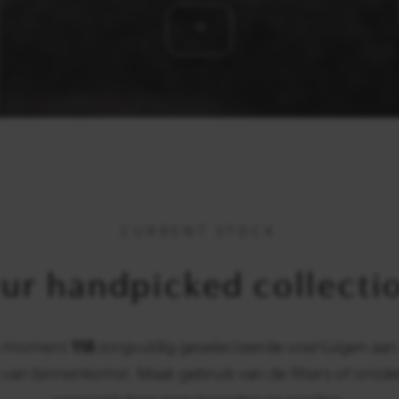
CURRENT STOCK
ur handpicked collecti
it moment
118
zorgvuldig geselecteerde voertuigen aan
 van binnenkomst. Maak gebruik van de filters of ontde