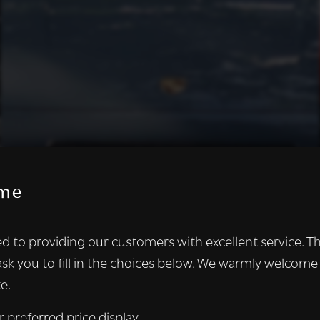
me
te maakt gebruik van cookies.
d to providing our customers with excellent service. T
kies om inhoud en advertenties te personaliseren en om ons ver
ask you to fill in the choices below. We warmly welcome
len ook informatie over uw gebruik van onze site met onze adver
e.
 die deze kunnen combineren met andere informatie die u aan hen
n verzameld door uw gebruik van hun diensten.
Lees verder
r preferred price display