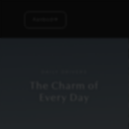
Aanbod
DAILY DRIVERS
The Charm of
Every Day