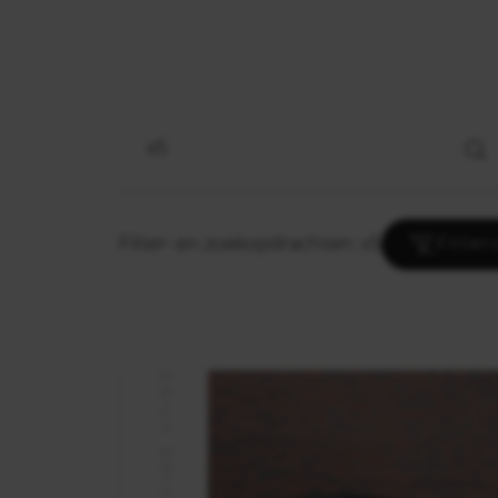
Filter- en zoekopdrachten: x5
Filter
DAILY DRIVERS