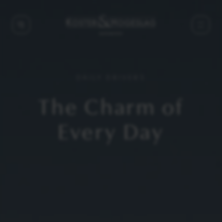
DAILY DRIVERS
The Charm of
Every Day