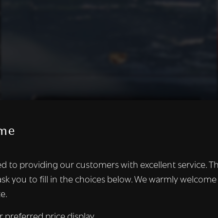
me
te maakt gebruik van cookies.
d to providing our customers with excellent service. T
kies om inhoud en advertenties te personaliseren en om ons ver
ask you to fill in the choices below. We warmly welcome
len ook informatie over uw gebruik van onze site met onze adver
e.
 die deze kunnen combineren met andere informatie die u aan hen
n verzameld door uw gebruik van hun diensten.
Lees verder
r preferred price display