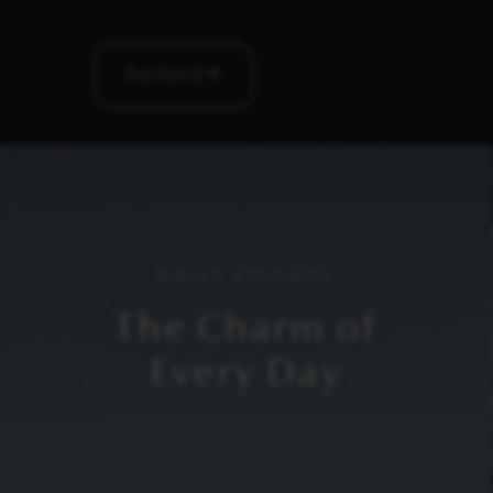
Aanbod
DAILY DRIVERS
The Charm of
Every Day