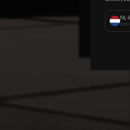
Strikt noodzak
NL-l
incl
DETAILS WE