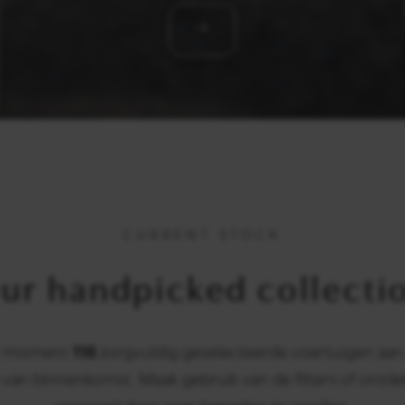
CURRENT STOCK
ur handpicked collecti
it moment
118
zorgvuldig geselecteerde voertuigen aan
 van binnenkomst. Maak gebruik van de filters of ontde