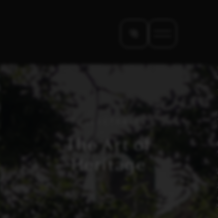
COLLECTABLES
The Art of
Heritage