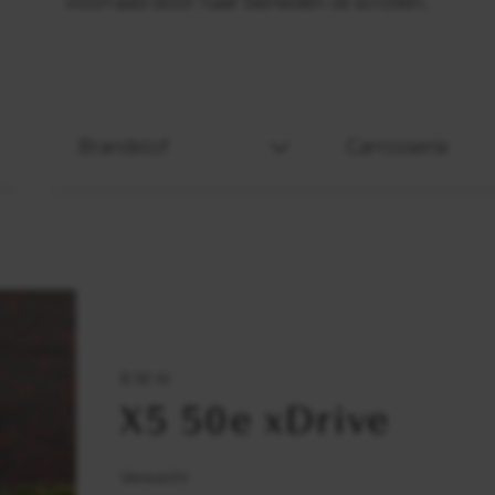
voorraad door naar beneden te scrollen.
Brandstof
Carrosserie
BMW
X5 50e xDrive
Verwacht