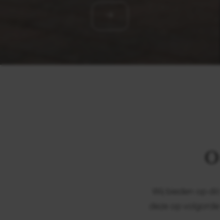
O
Wij bieden op d
deze op volgorde