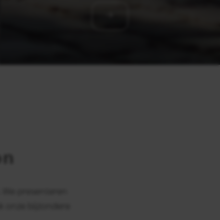
on
. We presenteren
k onze bijzondere