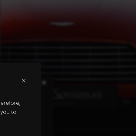
×
herefore,
keer te
 you to
tentie- en
 heeft verstrekt