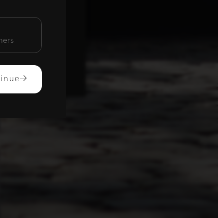
unctioneel
mers
ACCEPTEREN
inue