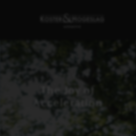
SPORTS CARS
The Joy of
Acceleration