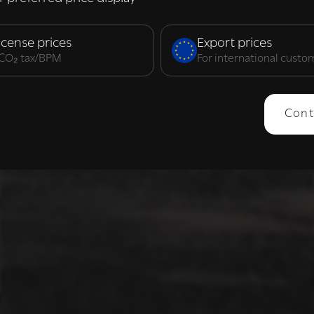
elijk
Prestatie
Targeting
F
icense prices
Export prices
. CO₂ tax/BPM
For international custo
ERGEVEN
ALLES AFWIJZEN
ALLES 
Cont