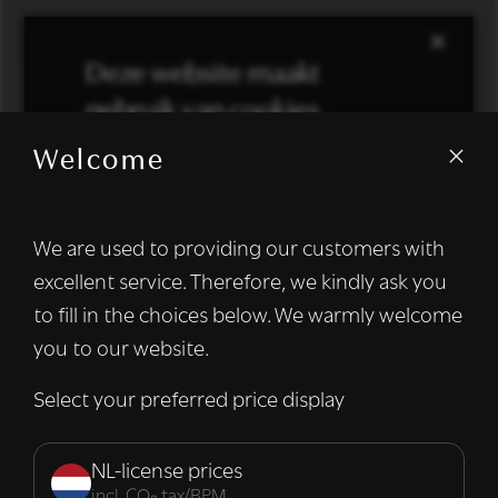
×
Deze website maakt
gebruik van cookies.
Welcome
We gebruiken cookies om inhoud en
advertenties te personaliseren en om ons
verkeer te analyseren. We delen ook
We are used to providing our customers with
informatie over uw gebruik van onze site
excellent service. Therefore, we kindly ask you
met onze advertentie- en analysepartners,
die deze kunnen combineren met andere
to fill in the choices below. We warmly welcome
informatie die u aan hen heeft verstrekt of
you to our website.
die zij hebben verzameld door uw gebruik
van hun diensten.
Lees verder
Select your preferred price display
Strikt
Prestatie
Targeting
noodzakelijk
NL-license prices
incl. CO₂ tax/BPM