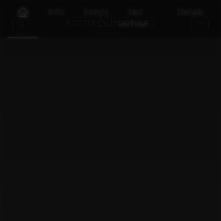
Info
Foto's
Het
Details
verhaal