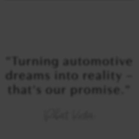
"Turning automotive
dreams into reality –
that's our promise."
Robert Koster