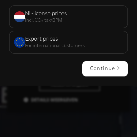
Strikt
Prestatie
Targeting
noodzakelijk
NL-license prices
incl. CO₂ tax/BPM
Functioneel
Export prices
For international customers
ALLES ACCEPTEREN
Continue
ALLES AFWIJZEN
DETAILS WEERGEVEN