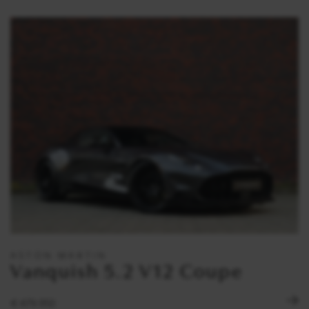
ASTON MARTIN
Vanquish 5.2 V12 Coupe
€ 479.950