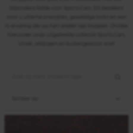
bijzondere liefde voor Sports Cars. Dit betekent
voor u ultieme prestaties, geweldige looks en een
rij-ervaring die uw hart sneller laat kloppen. Ontdek
hieronder onze uitgebreide collectie Sports Cars.
Uniek, zeldzaam en buitengewoon snel!
Sorteer op