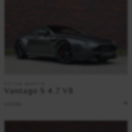
ASTON MARTIN
Vantage S 4.7 V8
€ 69.950