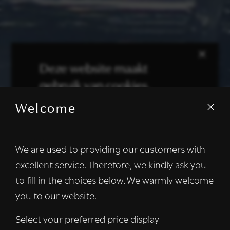
×
Deze website maakt
gebruik van cookies.
Welcome
We gebruiken cookies om inhoud en
advertenties te personaliseren en om ons
verkeer te analyseren. We delen ook
We are used to providing our customers with
informatie over uw gebruik van onze site
excellent service. Therefore, we kindly ask you
met onze advertentie- en analysepartners,
die deze kunnen combineren met andere
to fill in the choices below. We warmly welcome
informatie die u aan hen heeft verstrekt of
you to our website.
die zij hebben verzameld door uw gebruik
van hun diensten.
Lees verder
Select your preferred price display