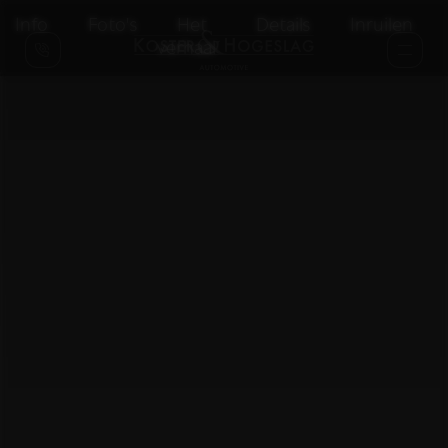
Info
Foto's
Het
Details
Inruilen
verhaal