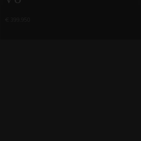
€ 399.950
2021
BOUWJAAR
1001
VERMOGEN (PK)