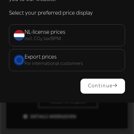
die zij hebben verzameld door uw gebruik
van hun diensten.
Lees verder
Select your preferred price display
Strikt
Prestatie
Targeting
noodzakelijk
NL-license prices
incl. CO₂ tax/BPM
Functioneel
Export prices
For international customers
ALLES ACCEPTEREN
Continue
ALLES AFWIJZEN
DETAILS WEERGEVEN