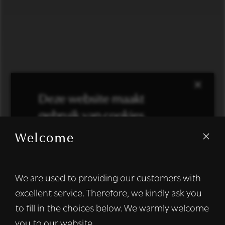
×
Deze website maakt
gebruik van cookies.
Welcome
We gebruiken cookies om inhoud en
advertenties te personaliseren en om ons
verkeer te analyseren. We delen ook
We are used to providing our customers with
informatie over uw gebruik van onze site
excellent service. Therefore, we kindly ask you
met onze advertentie- en analysepartners,
die deze kunnen combineren met andere
to fill in the choices below. We warmly welcome
informatie die u aan hen heeft verstrekt of
you to our website.