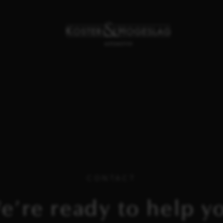
CONTACT
e’re ready to help y