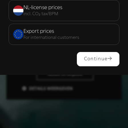
noodzakelijk
NL-license prices
incl. CO₂ tax/BPM
Functioneel
Export prices
For international customers
ALLES ACCEPTEREN
Continue
ALLES AFWIJZEN
DETAILS WEERGEVEN