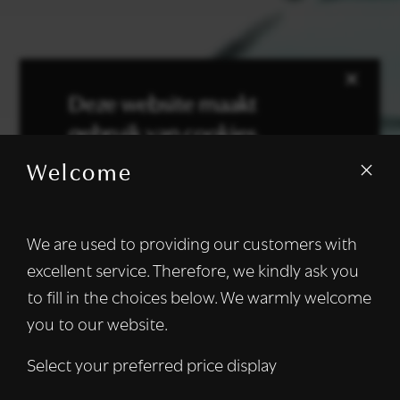
×
Deze website maakt
gebruik van cookies.
Welcome
We gebruiken cookies om inhoud en
advertenties te personaliseren en om ons
verkeer te analyseren. We delen ook
We are used to providing our customers with
informatie over uw gebruik van onze site
excellent service. Therefore, we kindly ask you
met onze advertentie- en analysepartners,
die deze kunnen combineren met andere
to fill in the choices below. We warmly welcome
informatie die u aan hen heeft verstrekt of
you to our website.
die zij hebben verzameld door uw gebruik
van hun diensten.
Lees verder
Select your preferred price display
Strikt
Prestatie
Targeting