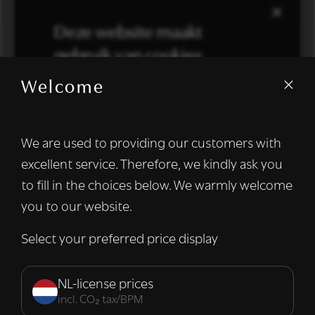
×
Deze website maakt
gebruik van cookies.
Welcome
We gebruiken cookies om inhoud en
advertenties te personaliseren en om ons
verkeer te analyseren. We delen ook
We are used to providing our customers with
informatie over uw gebruik van onze site
excellent service. Therefore, we kindly ask you
met onze advertentie- en analysepartners,
die deze kunnen combineren met andere
to fill in the choices below. We warmly welcome
informatie die u aan hen heeft verstrekt of
you to our website.
die zij hebben verzameld door uw gebruik
van hun diensten.
Lees verder
Select your preferred price display
Strikt
Prestatie
Targeting
noodzakelijk
NL-license prices
incl. CO₂ tax/BPM