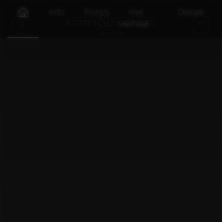
Info
Foto's
Het
Details
verhaal