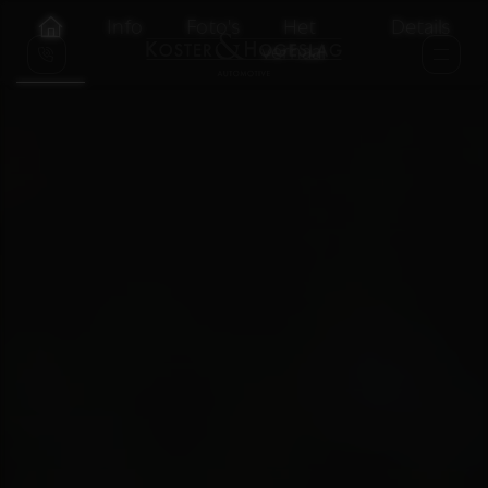
Info
Foto's
Het
Details
verhaal