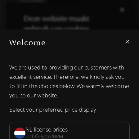
×
Deze website maakt
gebruik van cookies.
Welcome
We gebruiken cookies om inhoud en
advertenties te personaliseren en om ons
verkeer te analyseren. We delen ook
We are used to providing our customers with
informatie over uw gebruik van onze site
excellent service. Therefore, we kindly ask you
met onze advertentie- en analysepartners,
die deze kunnen combineren met andere
to fill in the choices below. We warmly welcome
informatie die u aan hen heeft verstrekt of
you to our website.
die zij hebben verzameld door uw gebruik
van hun diensten.
Lees verder
Select your preferred price display
Strikt
Prestatie
Targeting
noodzakelijk
NL-license prices
incl. CO₂ tax/BPM