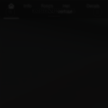
Info
Foto's
Het
Details
verhaal