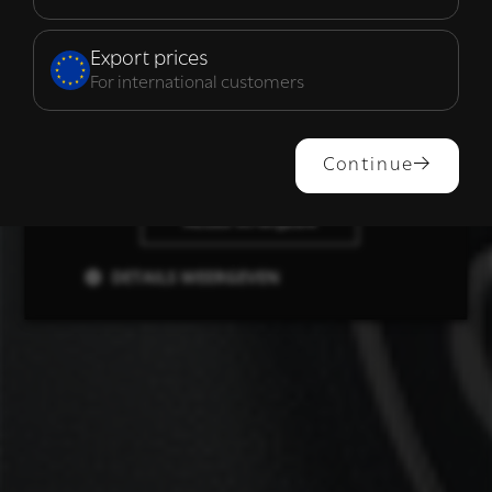
Functioneel
Export prices
For international customers
ALLES ACCEPTEREN
Continue
ALLES AFWIJZEN
DETAILS WEERGEVEN