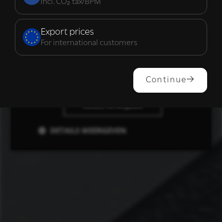
incl. CO₂ tax/BPM
Functioneel
Export prices
For international customers
ALLES ACCEPTEREN
Continue
ALLES AFWIJZEN
DETAILS WEERGEVEN