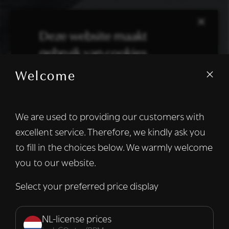
×
Deze website maakt
gebruik van cookies.
Welcome
We gebruiken cookies om inhoud en
advertenties te personaliseren en om ons
verkeer te analyseren. We delen ook
We are used to providing our customers with
informatie over uw gebruik van onze site
excellent service. Therefore, we kindly ask you
met onze advertentie- en analysepartners,
die deze kunnen combineren met andere
to fill in the choices below. We warmly welcome
informatie die u aan hen heeft verstrekt of
you to our website.
die zij hebben verzameld door uw gebruik
van hun diensten.
Lees verder
Select your preferred price display
Strikt
Prestatie
Targeting
noodzakelijk
NL-license prices