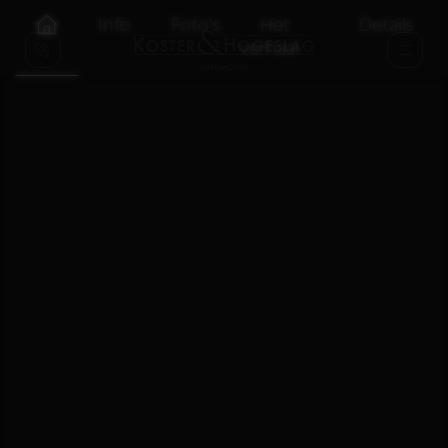
Info
Foto's
Het
Details
verhaal