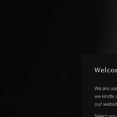
Welco
Deze websi
We are use
We gebruiken coo
we kindly 
analyseren. We de
our websit
analysepartners,
of die zij hebbe
Select you