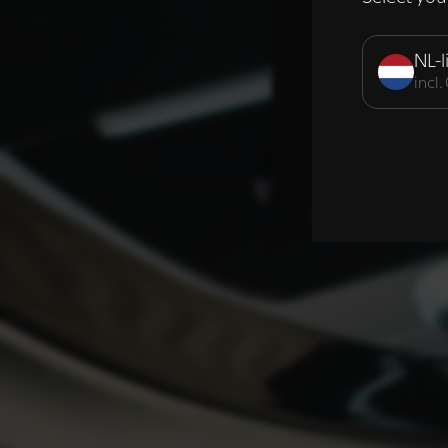
Strikt noodzak
NL-l
incl
DETAILS WE