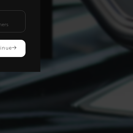
unctioneel
mers
ACCEPTEREN
inue