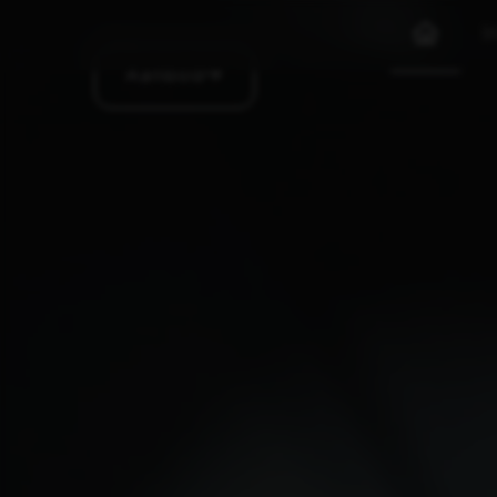
I
Aanbod