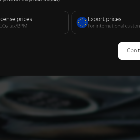
elijk
Prestatie
Targeting
F
icense prices
Export prices
. CO₂ tax/BPM
For international custo
ERGEVEN
ALLES AFWIJZEN
ALLES 
Cont