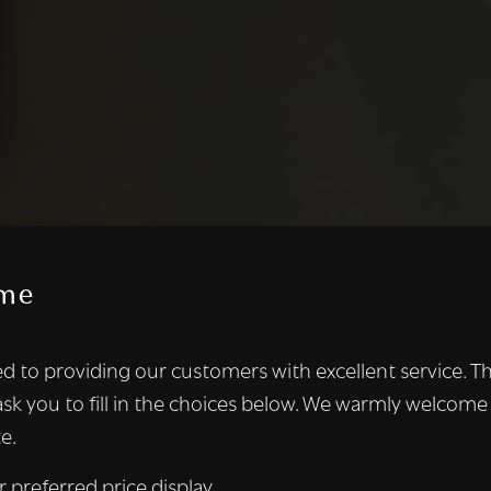
me
te maakt gebruik van cookies.
d to providing our customers with excellent service. T
kies om inhoud en advertenties te personaliseren en om ons ver
ask you to fill in the choices below. We warmly welcome
len ook informatie over uw gebruik van onze site met onze adver
e.
 die deze kunnen combineren met andere informatie die u aan hen
n verzameld door uw gebruik van hun diensten.
Lees verder
r preferred price display