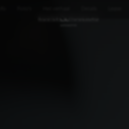
nfo
Foto's
Het verhaal
Details
Lease