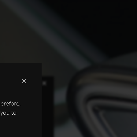
×
herefore,
keer te
 you to
tentie- en
 heeft verstrekt