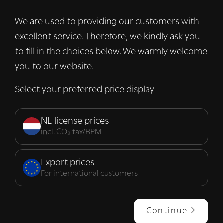
advertenties te personaliseren en om ons
verkeer te analyseren. We delen ook
We are used to providing our customers with
informatie over uw gebruik van onze site
excellent service. Therefore, we kindly ask you
met onze advertentie- en analysepartners,
die deze kunnen combineren met andere
to fill in the choices below. We warmly welcome
informatie die u aan hen heeft verstrekt of
you to our website.
die zij hebben verzameld door uw gebruik
van hun diensten.
Lees verder
Select your preferred price display
Strikt
Prestatie
Targeting
noodzakelijk
NL-license prices
incl. CO₂ tax/BPM
Functioneel
Export prices
For international customers
ALLES ACCEPTEREN
Continue