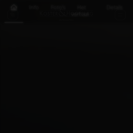
Info
Foto's
Het
Details
verhaal