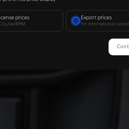
elijk
Prestatie
Targeting
F
icense prices
Export prices
. CO₂ tax/BPM
For international custo
ERGEVEN
ALLES AFWIJZEN
ALLES 
Cont