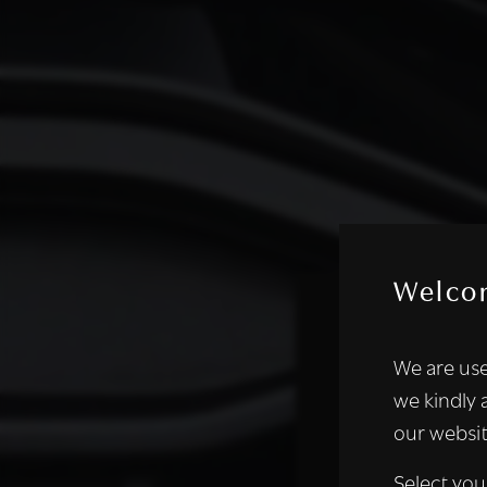
Welco
Deze websi
We are use
We gebruiken coo
we kindly 
analyseren. We de
our websit
analysepartners,
of die zij hebbe
Select you