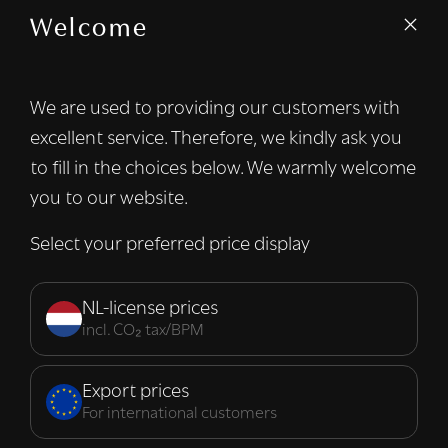
Welcome
We gebruiken cookies om inhoud en
advertenties te personaliseren en om ons
verkeer te analyseren. We delen ook
We are used to providing our customers with
informatie over uw gebruik van onze site
excellent service. Therefore, we kindly ask you
met onze advertentie- en analysepartners,
die deze kunnen combineren met andere
to fill in the choices below. We warmly welcome
informatie die u aan hen heeft verstrekt of
you to our website.
die zij hebben verzameld door uw gebruik
van hun diensten.
Lees verder
Select your preferred price display
Strikt
Prestatie
Targeting
noodzakelijk
NL-license prices
incl. CO₂ tax/BPM
Functioneel
Export prices
For international customers