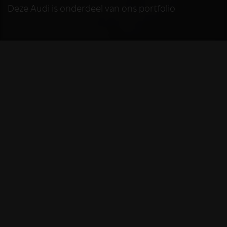
Deze Audi is onderdeel van ons portfolio
HELAAS
Deze Audi is niet
meer beschikbaar
De Audi die u bekijkt is helaas niet meer
beschikbaar, omdat we iemand anders blij
mochten maken met deze prachtige auto.
Gelukkig kunt u hieronder nog even nagenieten
van al het moois dat deze auto te bieden had.