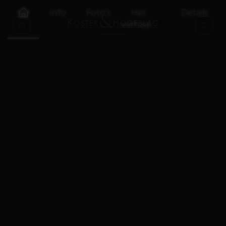
Info
Foto's
Het
Details
verhaal