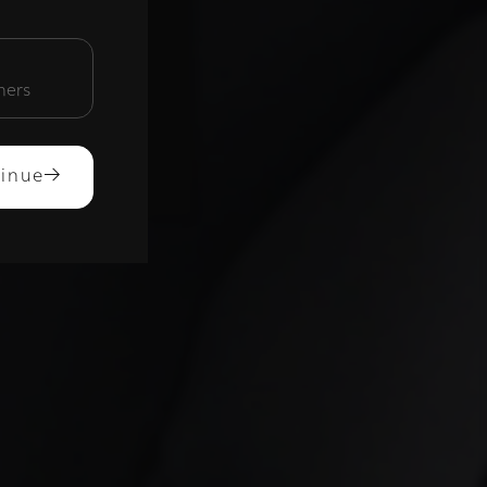
unctioneel
mers
ACCEPTEREN
inue