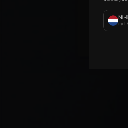
Strikt noodzak
NL-l
incl
DETAILS WE