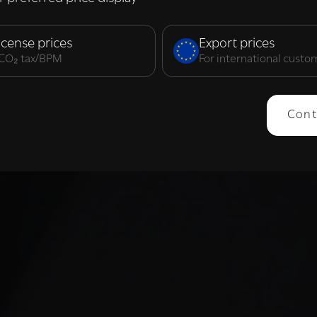
elijk
Prestatie
Targeting
F
icense prices
Export prices
. CO₂ tax/BPM
For international custo
ERGEVEN
ALLES AFWIJZEN
ALLES 
Cont