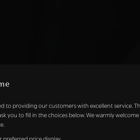
me
te maakt gebruik van cookies.
d to providing our customers with excellent service. T
kies om inhoud en advertenties te personaliseren en om ons ver
ask you to fill in the choices below. We warmly welcome
len ook informatie over uw gebruik van onze site met onze adver
e.
 die deze kunnen combineren met andere informatie die u aan hen
n verzameld door uw gebruik van hun diensten.
Lees verder
r preferred price display