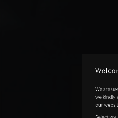
Welco
Deze websi
We are use
We gebruiken coo
we kindly 
analyseren. We de
our websit
analysepartners,
of die zij hebbe
Select you