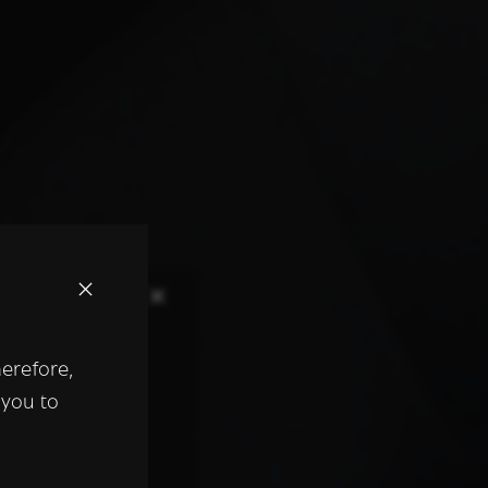
×
herefore,
keer te
 you to
tentie- en
 heeft verstrekt