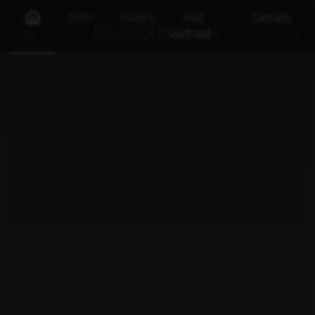
Info
Foto's
Het
Details
verhaal