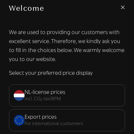
Welcome
We gebruiken cookies om inhoud en
advertenties te personaliseren en om ons
verkeer te analyseren. We delen ook
We are used to providing our customers with
informatie over uw gebruik van onze site
excellent service. Therefore, we kindly ask you
met onze advertentie- en analysepartners,
die deze kunnen combineren met andere
to fill in the choices below. We warmly welcome
informatie die u aan hen heeft verstrekt of
you to our website.
die zij hebben verzameld door uw gebruik
van hun diensten.
Lees verder
Select your preferred price display
Strikt
Prestatie
Targeting
noodzakelijk
NL-license prices
incl. CO₂ tax/BPM
Functioneel
Export prices
For international customers