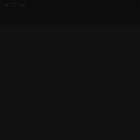
€ 67.450
2007
BOUWJAAR
421
VERMOGEN (PK)