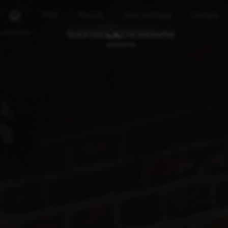
Info
Foto's
Het verhaal
Details