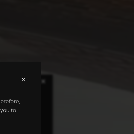
×
herefore,
keer te
 you to
tentie- en
 heeft verstrekt