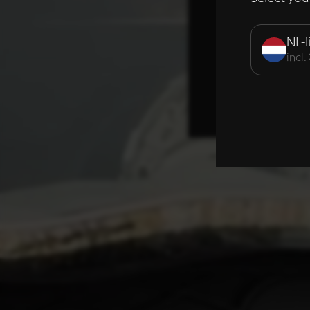
Strikt noodzak
NL-l
incl
DETAILS WE