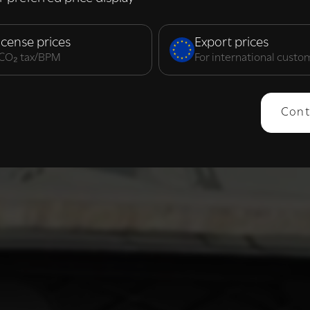
elijk
Prestatie
Targeting
F
icense prices
Export prices
. CO₂ tax/BPM
For international custo
ERGEVEN
ALLES AFWIJZEN
ALLES 
Cont