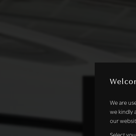
Welco
Deze websi
We are use
We gebruiken coo
we kindly 
analyseren. We de
our websit
analysepartners,
of die zij hebbe
Select you