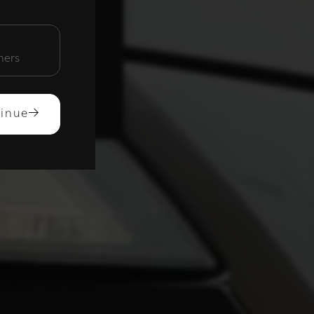
unctioneel
mers
ACCEPTEREN
inue