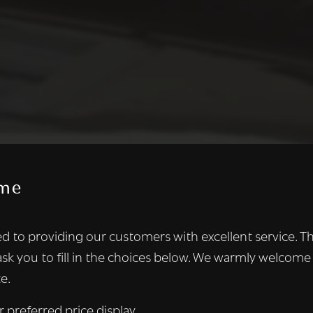
me
te maakt gebruik van cookies.
d to providing our customers with excellent service. T
kies om inhoud en advertenties te personaliseren en om ons ver
ask you to fill in the choices below. We warmly welcome
len ook informatie over uw gebruik van onze site met onze adver
e.
 die deze kunnen combineren met andere informatie die u aan hen
n verzameld door uw gebruik van hun diensten.
Lees verder
r preferred price display