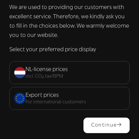
verkeer te analyseren. We delen ook
We are used to providing our customers with
informatie over uw gebruik van onze site
excellent service. Therefore, we kindly ask you
met onze advertentie- en analysepartners,
die deze kunnen combineren met andere
to fill in the choices below. We warmly welcome
informatie die u aan hen heeft verstrekt of
you to our website.
die zij hebben verzameld door uw gebruik
van hun diensten.
Lees verder
Select your preferred price display
Strikt
Prestatie
Targeting
noodzakelijk
NL-license prices
incl. CO₂ tax/BPM
Functioneel
Export prices
For international customers
ALLES ACCEPTEREN
Continue