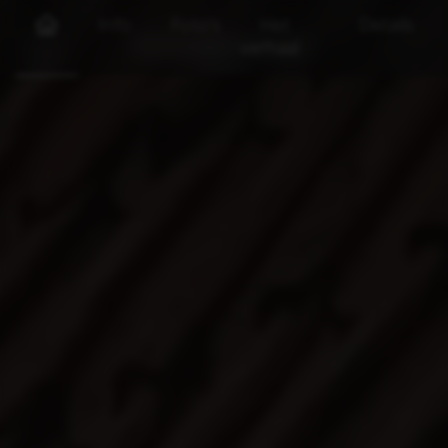
Info
Foto's
Het
Details
verhaal