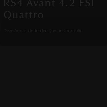
RS4 Avant 4.2 FSI
Quattro
Deze Audi is onderdeel van ons portfolio
HELAAS
Deze Audi is niet
meer beschikbaar
De Audi die u bekijkt is helaas niet meer