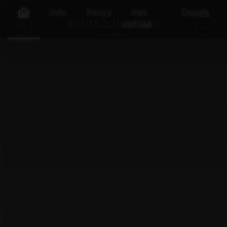
Info
Foto's
Het
Details
verhaal