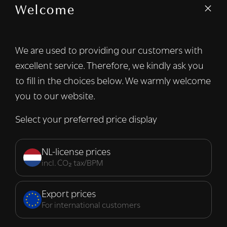
Welcome
We gebruiken cookies om inhoud en
advertenties te personaliseren en om ons
verkeer te analyseren. We delen ook
We are used to providing our customers with
informatie over uw gebruik van onze site
excellent service. Therefore, we kindly ask you
met onze advertentie- en analysepartners,
die deze kunnen combineren met andere
to fill in the choices below. We warmly welcome
informatie die u aan hen heeft verstrekt of
you to our website.
die zij hebben verzameld door uw gebruik
van hun diensten.
Lees verder
Select your preferred price display
Strikt
Prestatie
Targeting
noodzakelijk
NL-license prices
incl. CO₂ tax/BPM
Functioneel
Export prices
For international customers