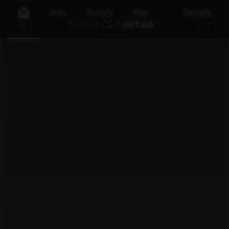
Info
Foto's
Het
Details
verhaal