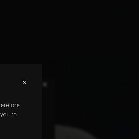
×
herefore,
keer te
 you to
tentie- en
 heeft verstrekt