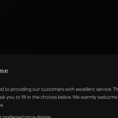
me
te maakt gebruik van cookies.
d to providing our customers with excellent service. T
kies om inhoud en advertenties te personaliseren en om ons ver
ask you to fill in the choices below. We warmly welcome
len ook informatie over uw gebruik van onze site met onze adver
e.
 die deze kunnen combineren met andere informatie die u aan hen
n verzameld door uw gebruik van hun diensten.
Lees verder
r preferred price display