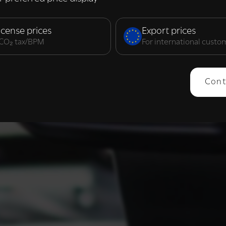
elijk
Prestatie
Targeting
F
icense prices
Export prices
. CO₂ tax/BPM
For international custo
ERGEVEN
ALLES AFWIJZEN
ALLES 
Cont