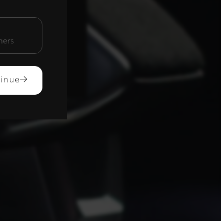
unctioneel
mers
ACCEPTEREN
inue