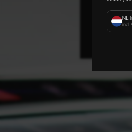
Strikt noodzak
NL-l
incl
DETAILS WE