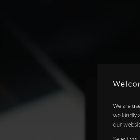
Welco
Deze websi
We are use
We gebruiken coo
we kindly 
analyseren. We de
our websit
analysepartners,
of die zij hebbe
Select you