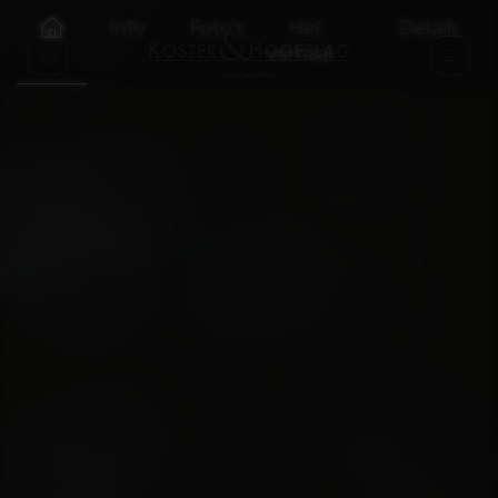
Info
Foto's
Het
Details
verhaal