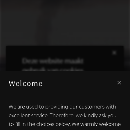
×
Deze website maakt
gebruik van cookies.
Welcome
We gebruiken cookies om inhoud en
advertenties te personaliseren en om ons
verkeer te analyseren. We delen ook
We are used to providing our customers with
informatie over uw gebruik van onze site
excellent service. Therefore, we kindly ask you
met onze advertentie- en analysepartners,
die deze kunnen combineren met andere
to fill in the choices below. We warmly welcome
informatie die u aan hen heeft verstrekt of