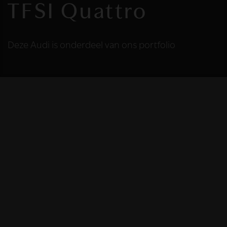
TFSI Quattro
Deze Audi is onderdeel van ons portfolio
HELAAS
Deze Audi is niet
meer beschikbaar
De Audi die u bekijkt is helaas niet meer
beschikbaar, omdat we iemand anders blij