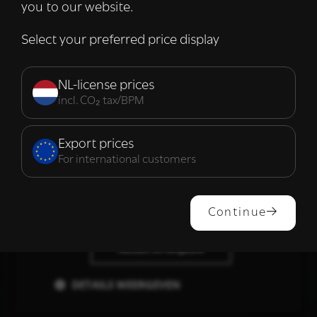
you to our website.
die zij hebben verzameld door uw gebruik
van hun diensten.
Lees verder
Select your preferred price display
Strikt
Prestatie
Targeting
noodzakelijk
NL-license prices
incl. CO₂ tax/BPM
Functioneel
Export prices
For international customers
ALLES ACCEPTEREN
Continue
ALLES AFWIJZEN
DETAILS WEERGEVEN