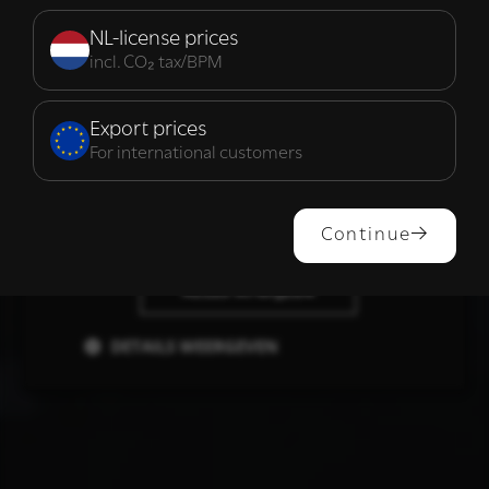
Strikt
Prestatie
Targeting
noodzakelijk
NL-license prices
incl. CO₂ tax/BPM
Functioneel
Export prices
For international customers
ALLES ACCEPTEREN
Continue
ALLES AFWIJZEN
DETAILS WEERGEVEN