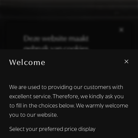
×
Deze website maakt
gebruik van cookies.
Welcome
We gebruiken cookies om inhoud en
advertenties te personaliseren en om ons
verkeer te analyseren. We delen ook
We are used to providing our customers with
informatie over uw gebruik van onze site
excellent service. Therefore, we kindly ask you
met onze advertentie- en analysepartners,
die deze kunnen combineren met andere
to fill in the choices below. We warmly welcome
informatie die u aan hen heeft verstrekt of
you to our website.
die zij hebben verzameld door uw gebruik
van hun diensten.
Lees verder
Select your preferred price display