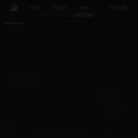
Info
Foto's
Het
Details
verhaal