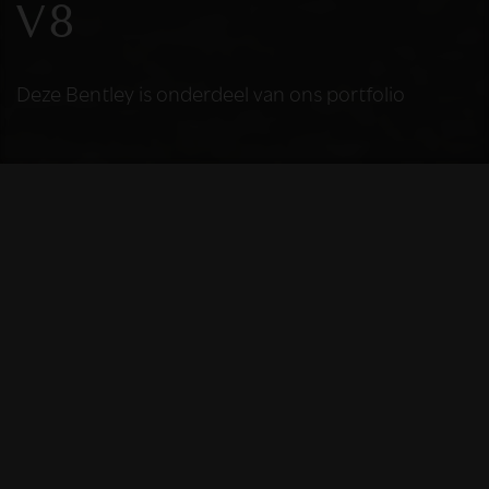
V8
Deze Bentley is onderdeel van ons portfolio
HELAAS
Deze Bentley is niet
meer beschikbaar
De Bentley die u bekijkt is helaas niet meer
beschikbaar, omdat we iemand anders blij