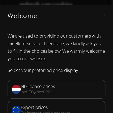
gebruik van cookies.
Welcome
We gebruiken cookies om inhoud en
advertenties te personaliseren en om ons
verkeer te analyseren. We delen ook
We are used to providing our customers with
informatie over uw gebruik van onze site
excellent service. Therefore, we kindly ask you
met onze advertentie- en analysepartners,
die deze kunnen combineren met andere
to fill in the choices below. We warmly welcome
informatie die u aan hen heeft verstrekt of
you to our website.
die zij hebben verzameld door uw gebruik
van hun diensten.
Lees verder
Select your preferred price display
Strikt
Prestatie
Targeting
noodzakelijk
NL-license prices
incl. CO₂ tax/BPM
Functioneel
Export prices