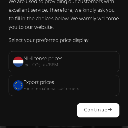
We are used to providing our customers with
informatie over uw gebruik van onze site
excellent service. Therefore, we kindly ask you
met onze advertentie- en analysepartners,
die deze kunnen combineren met andere
to fill in the choices below. We warmly welcome
informatie die u aan hen heeft verstrekt of
you to our website.
die zij hebben verzameld door uw gebruik
van hun diensten.
Lees verder
Select your preferred price display
Strikt
Prestatie
Targeting
noodzakelijk
NL-license prices
incl. CO₂ tax/BPM
Functioneel
Export prices
For international customers
ALLES ACCEPTEREN
Continue
ALLES AFWIJZEN