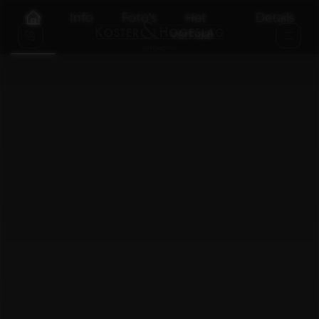
Info
Foto's
Het
Details
verhaal