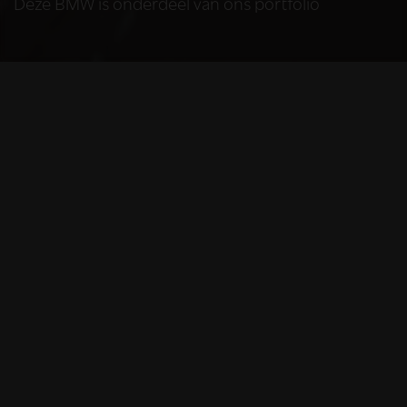
Deze BMW is onderdeel van ons portfolio
HELAAS
Deze BMW is niet
meer beschikbaar
De BMW die u bekijkt is helaas niet meer
beschikbaar, omdat we iemand anders blij
mochten maken met deze prachtige auto.
Gelukkig kunt u hieronder nog even nagenieten
van al het moois dat deze auto te bieden had.