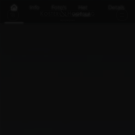
Info
Foto's
Het
Details
verhaal