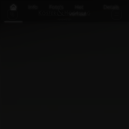
Info
Foto's
Het
Details
verhaal