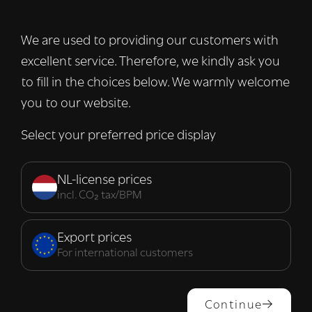
advertenties te personaliseren en om ons
verkeer te analyseren. We delen ook
We are used to providing our customers with
informatie over uw gebruik van onze site
excellent service. Therefore, we kindly ask you
met onze advertentie- en analysepartners,
die deze kunnen combineren met andere
to fill in the choices below. We warmly welcome
informatie die u aan hen heeft verstrekt of
you to our website.
die zij hebben verzameld door uw gebruik
van hun diensten.
Lees verder
Select your preferred price display
Strikt
Prestatie
Targeting
noodzakelijk
NL-license prices
incl. CO₂ tax/BPM
Functioneel
Export prices
For international customers
ALLES ACCEPTEREN
Continue