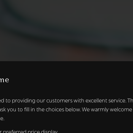
me
te maakt gebruik van cookies.
d to providing our customers with excellent service. T
kies om inhoud en advertenties te personaliseren en om ons ver
ask you to fill in the choices below. We warmly welcome
len ook informatie over uw gebruik van onze site met onze adver
e.
 die deze kunnen combineren met andere informatie die u aan hen
n verzameld door uw gebruik van hun diensten.
Lees verder
r preferred price display