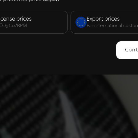
elijk
Prestatie
Targeting
F
icense prices
Export prices
. CO₂ tax/BPM
For international custo
ERGEVEN
ALLES AFWIJZEN
ALLES 
Cont