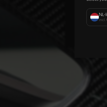
Strikt noodzak
NL-l
incl
DETAILS WE