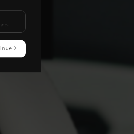
unctioneel
mers
ACCEPTEREN
inue