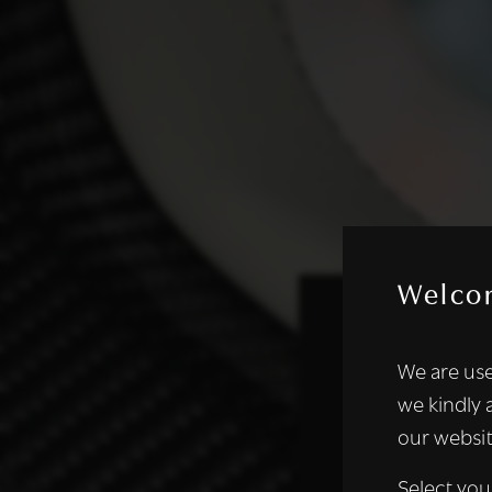
Welco
Deze websi
We are use
We gebruiken coo
we kindly 
analyseren. We de
our websit
analysepartners,
of die zij hebbe
Select you