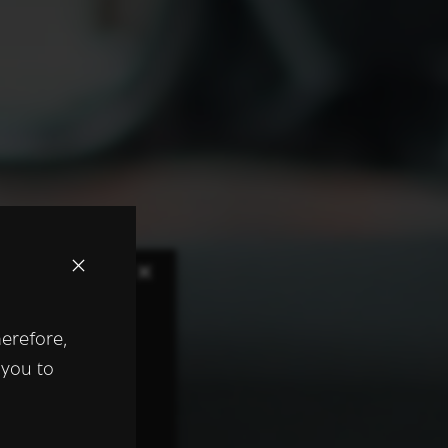
×
herefore,
keer te
 you to
tentie- en
 heeft verstrekt