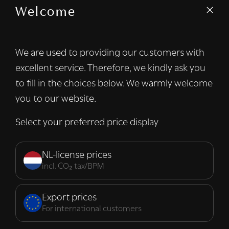
Welcome
We gebruiken cookies om inhoud en
advertenties te personaliseren en om ons
verkeer te analyseren. We delen ook
We are used to providing our customers with
informatie over uw gebruik van onze site
excellent service. Therefore, we kindly ask you
met onze advertentie- en analysepartners,
die deze kunnen combineren met andere
to fill in the choices below. We warmly welcome
informatie die u aan hen heeft verstrekt of
you to our website.
die zij hebben verzameld door uw gebruik
van hun diensten.
Lees verder
Select your preferred price display
Strikt
Prestatie
Targeting
noodzakelijk
NL-license prices
incl. CO₂ tax/BPM
Functioneel
Export prices
For international customers