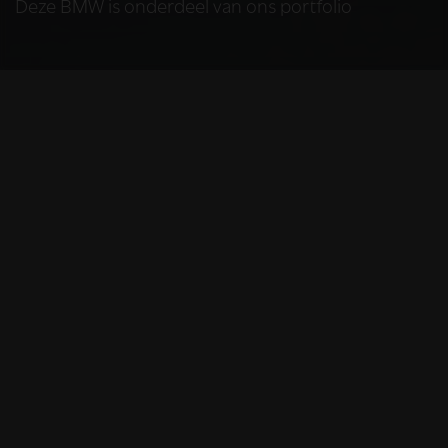
Deze BMW is onderdeel van ons portfolio
HELAAS
Deze BMW is niet
meer beschikbaar
De BMW die u bekijkt is helaas niet meer
beschikbaar, omdat we iemand anders blij
mochten maken met deze prachtige auto.
Gelukkig kunt u hieronder nog even nagenieten
van al het moois dat deze auto te bieden had.