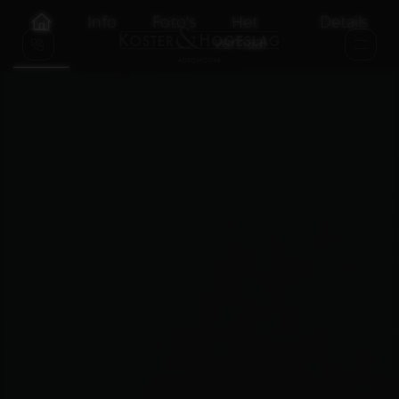
Info
Foto's
Het
Details
verhaal