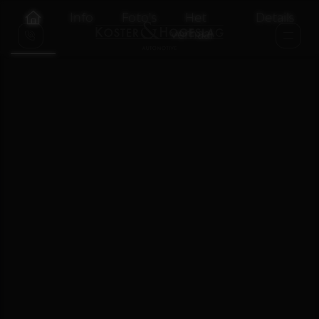
Info
Foto's
Het
Details
verhaal