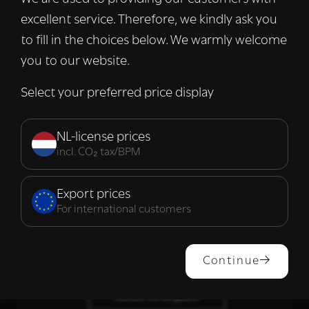
informatie over uw gebruik van onze site
excellent service. Therefore, we kindly ask you
met onze advertentie- en analysepartners,
die deze kunnen combineren met andere
to fill in the choices below. We warmly welcome
informatie die u aan hen heeft verstrekt of
you to our website.
die zij hebben verzameld door uw gebruik
van hun diensten.
Lees verder
Select your preferred price display
Strikt
Prestatie
Targeting
noodzakelijk
NL-license prices
incl. CO₂ tax/BPM
Functioneel
Export prices
For international customers
ALLES ACCEPTEREN
Continue
ALLES AFWIJZEN