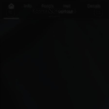
Info
Foto's
Het
Details
verhaal