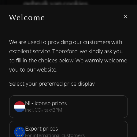
gebruik van cookies.
Welcome
We gebruiken cookies om inhoud en
advertenties te personaliseren en om ons
verkeer te analyseren. We delen ook
We are used to providing our customers with
informatie over uw gebruik van onze site
excellent service. Therefore, we kindly ask you
met onze advertentie- en analysepartners,
die deze kunnen combineren met andere
to fill in the choices below. We warmly welcome
informatie die u aan hen heeft verstrekt of
you to our website.
die zij hebben verzameld door uw gebruik
van hun diensten.
Lees verder
Select your preferred price display
Strikt
Prestatie
Targeting
noodzakelijk
NL-license prices
incl. CO₂ tax/BPM
Functioneel
Export prices
For international customers