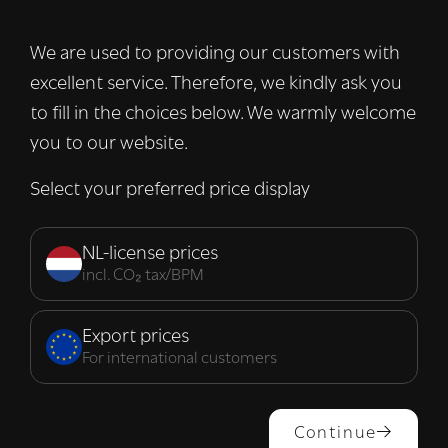
advertenties te personaliseren en om ons
verkeer te analyseren. We delen ook
We are used to providing our customers with
informatie over uw gebruik van onze site
excellent service. Therefore, we kindly ask you
met onze advertentie- en analysepartners,
die deze kunnen combineren met andere
to fill in the choices below. We warmly welcome
informatie die u aan hen heeft verstrekt of
you to our website.
die zij hebben verzameld door uw gebruik
van hun diensten.
Lees verder
Select your preferred price display
Strikt
Prestatie
Targeting
noodzakelijk
NL-license prices
incl. CO₂ tax/BPM
Functioneel
Export prices
For international customers
ALLES ACCEPTEREN
Continue