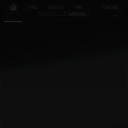
Info
Foto's
Het
Details
verhaal