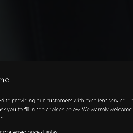
me
te maakt gebruik van cookies.
d to providing our customers with excellent service. T
kies om inhoud en advertenties te personaliseren en om ons ver
ask you to fill in the choices below. We warmly welcome
len ook informatie over uw gebruik van onze site met onze adver
e.
 die deze kunnen combineren met andere informatie die u aan hen
n verzameld door uw gebruik van hun diensten.
Lees verder
r preferred price display