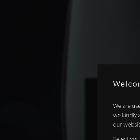
Welco
Deze websi
We are use
We gebruiken coo
we kindly 
analyseren. We de
our websit
analysepartners,
of die zij hebbe
Select you