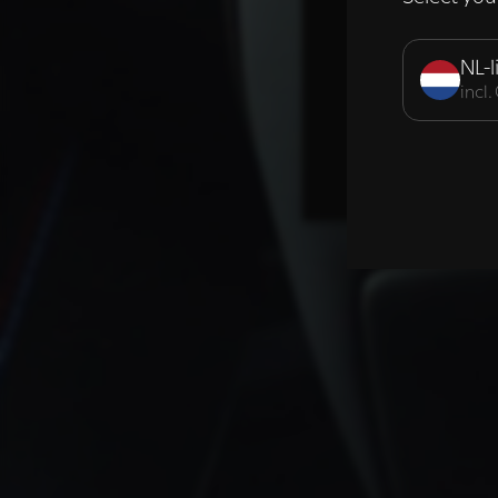
Strikt noodzak
NL-l
incl
DETAILS WE