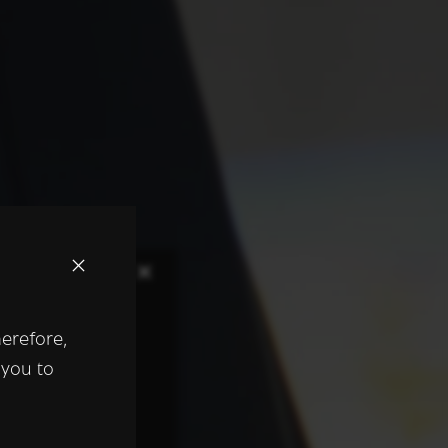
×
herefore,
keer te
 you to
tentie- en
 heeft verstrekt