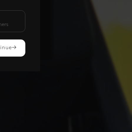
unctioneel
mers
ACCEPTEREN
inue