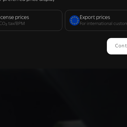
elijk
Prestatie
Targeting
F
icense prices
Export prices
. CO₂ tax/BPM
For international custo
ERGEVEN
ALLES AFWIJZEN
ALLES 
Cont