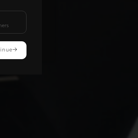
unctioneel
mers
ACCEPTEREN
inue