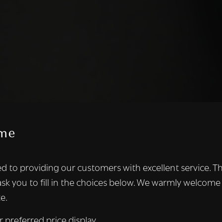
me
te maakt gebruik van cookies.
d to providing our customers with excellent service. T
kies om inhoud en advertenties te personaliseren en om ons ver
ask you to fill in the choices below. We warmly welcome
len ook informatie over uw gebruik van onze site met onze adver
e.
 die deze kunnen combineren met andere informatie die u aan hen
n verzameld door uw gebruik van hun diensten.
Lees verder
r preferred price display