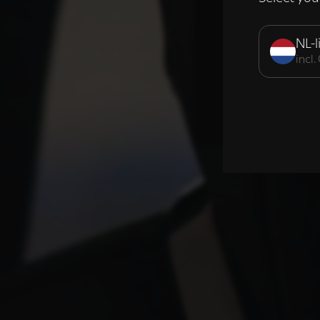
Strikt noodzak
NL-l
incl
DETAILS WE