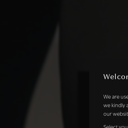
Welco
Deze websi
We are use
We gebruiken coo
we kindly 
analyseren. We de
our websit
analysepartners,
of die zij hebbe
Select you