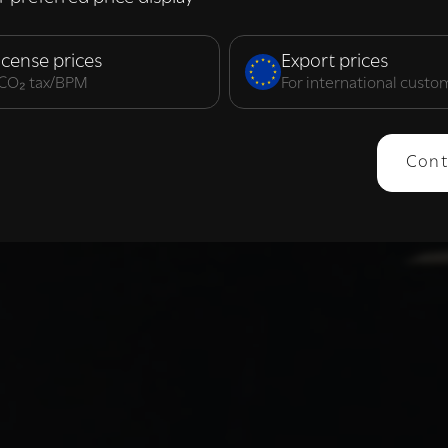
elijk
Prestatie
Targeting
F
icense prices
Export prices
. CO₂ tax/BPM
For international custo
ERGEVEN
ALLES AFWIJZEN
ALLES 
Cont