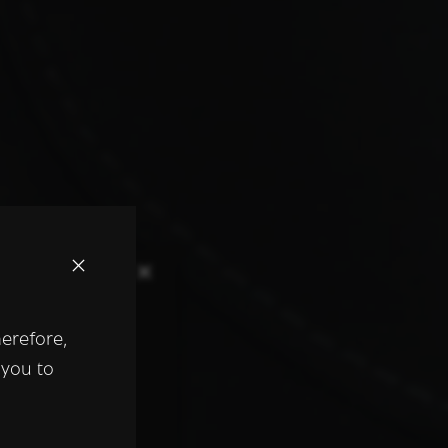
×
herefore,
keer te
 you to
tentie- en
 heeft verstrekt