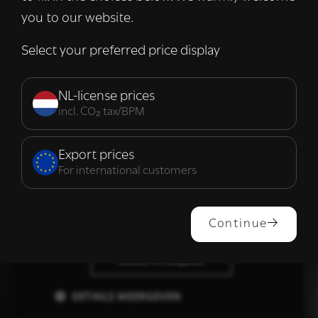
informatie die u aan hen heeft verstrekt of
you to our website.
die zij hebben verzameld door uw gebruik
van hun diensten.
Lees verder
Select your preferred price display
Strikt
Prestatie
Targeting
noodzakelijk
NL-license prices
incl. CO₂ tax/BPM
Functioneel
Export prices
For international customers
ALLES ACCEPTEREN
Continue
ALLES AFWIJZEN
DETAILS WEERGEVEN