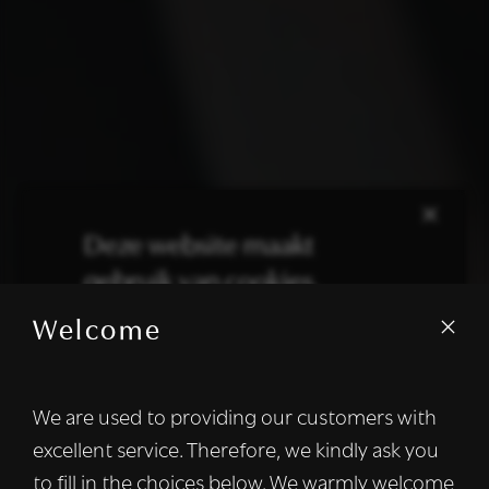
×
Deze website maakt
gebruik van cookies.
Welcome
We gebruiken cookies om inhoud en
advertenties te personaliseren en om ons
verkeer te analyseren. We delen ook
We are used to providing our customers with
informatie over uw gebruik van onze site
excellent service. Therefore, we kindly ask you
met onze advertentie- en analysepartners,
die deze kunnen combineren met andere
to fill in the choices below. We warmly welcome