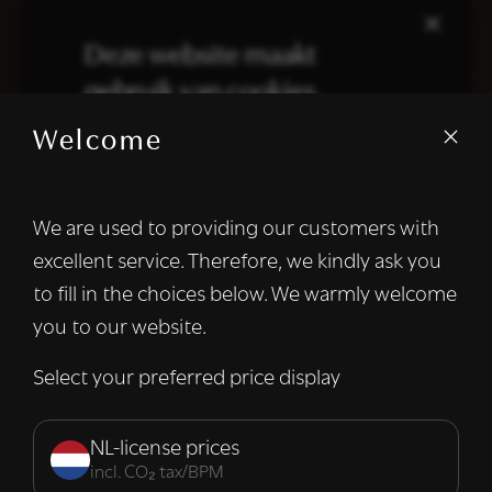
×
Deze website maakt
gebruik van cookies.
Welcome
We gebruiken cookies om inhoud en
advertenties te personaliseren en om ons
verkeer te analyseren. We delen ook
We are used to providing our customers with
informatie over uw gebruik van onze site
excellent service. Therefore, we kindly ask you
met onze advertentie- en analysepartners,
die deze kunnen combineren met andere
to fill in the choices below. We warmly welcome
informatie die u aan hen heeft verstrekt of
you to our website.
die zij hebben verzameld door uw gebruik
van hun diensten.
Lees verder
Select your preferred price display
Strikt
Prestatie
Targeting
noodzakelijk
NL-license prices
incl. CO₂ tax/BPM