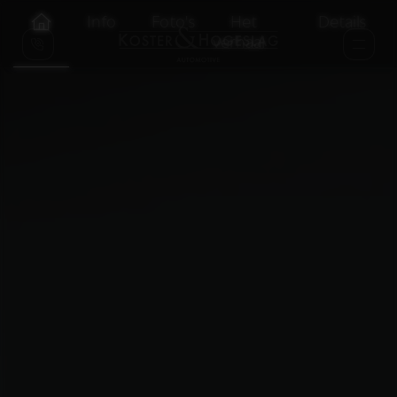
Info
Foto's
Het
Details
verhaal