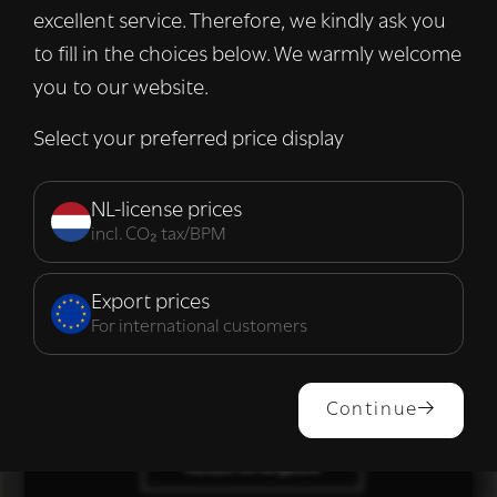
excellent service. Therefore, we kindly ask you
met onze advertentie- en analysepartners,
die deze kunnen combineren met andere
to fill in the choices below. We warmly welcome
informatie die u aan hen heeft verstrekt of
you to our website.
die zij hebben verzameld door uw gebruik
van hun diensten.
Lees verder
Select your preferred price display
Strikt
Prestatie
Targeting
noodzakelijk
NL-license prices
incl. CO₂ tax/BPM
Functioneel
Export prices
For international customers
ALLES ACCEPTEREN
Continue
ALLES AFWIJZEN