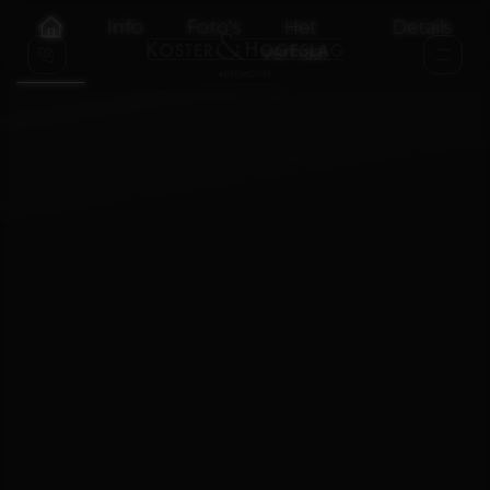
Info
Foto's
Het
Details
verhaal