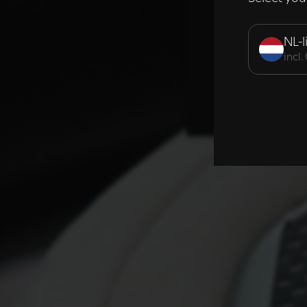
Strikt noodzak
NL-l
incl
DETAILS WE