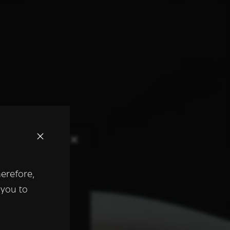
×
herefore,
keer te
 you to
tentie- en
 heeft verstrekt