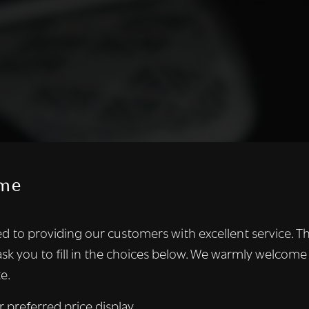
me
te maakt gebruik van cookies.
d to providing our customers with excellent service. T
kies om inhoud en advertenties te personaliseren en om ons ver
ask you to fill in the choices below. We warmly welcome
len ook informatie over uw gebruik van onze site met onze adver
e.
 die deze kunnen combineren met andere informatie die u aan hen
n verzameld door uw gebruik van hun diensten.
Lees verder
r preferred price display