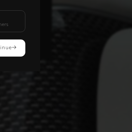
unctioneel
mers
ACCEPTEREN
inue