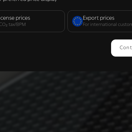
elijk
Prestatie
Targeting
F
icense prices
Export prices
. CO₂ tax/BPM
For international custo
ERGEVEN
ALLES AFWIJZEN
ALLES 
Cont