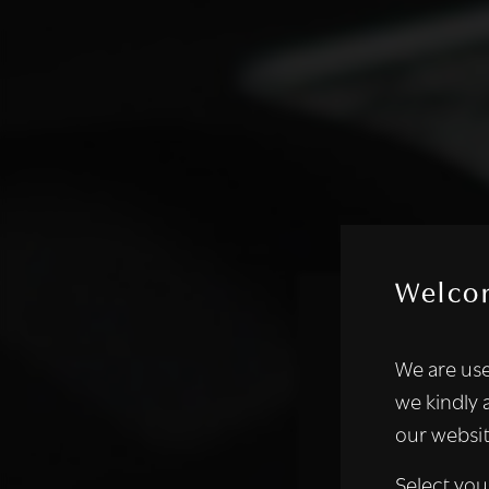
Welco
Deze websi
We are use
We gebruiken coo
we kindly 
analyseren. We de
our websit
analysepartners,
of die zij hebbe
Select you