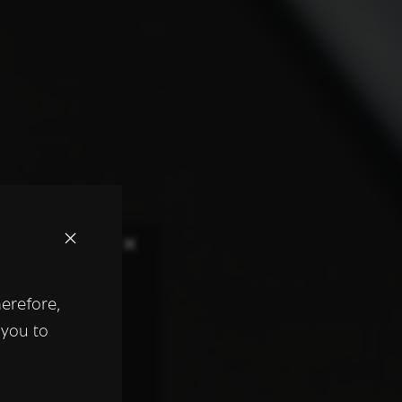
×
herefore,
keer te
 you to
tentie- en
 heeft verstrekt