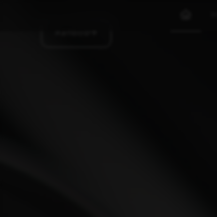
I
Aanbod