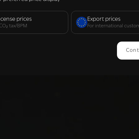
elijk
Prestatie
Targeting
F
icense prices
Export prices
. CO₂ tax/BPM
For international custo
ERGEVEN
ALLES AFWIJZEN
ALLES 
Cont