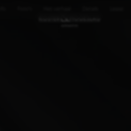
nfo
Foto's
Het verhaal
Details
Lease