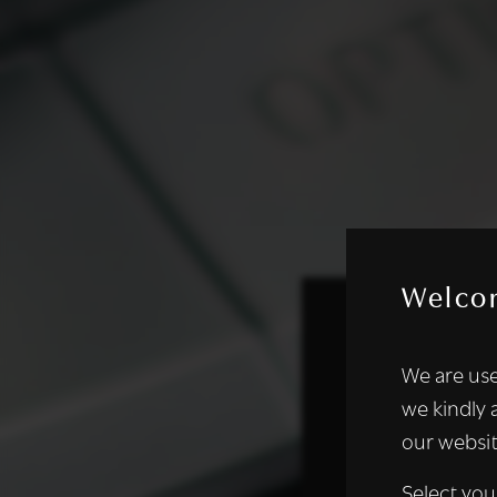
Welco
Deze websi
We are use
We gebruiken coo
we kindly 
analyseren. We de
our websit
analysepartners,
of die zij hebbe
Select you