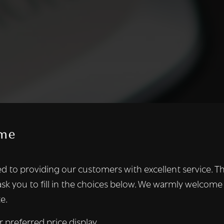
me
te maakt gebruik van cookies.
d to providing our customers with excellent service. T
kies om inhoud en advertenties te personaliseren en om ons ver
ask you to fill in the choices below. We warmly welcome
len ook informatie over uw gebruik van onze site met onze adver
e.
 die deze kunnen combineren met andere informatie die u aan hen
n verzameld door uw gebruik van hun diensten.
Lees verder
r preferred price display