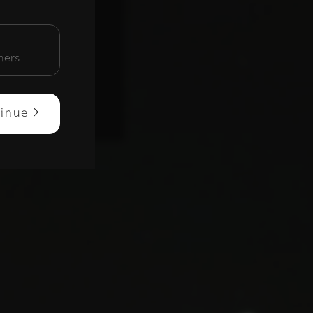
unctioneel
mers
ACCEPTEREN
inue