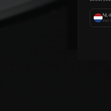
Strikt noodzak
NL-l
incl
DETAILS WE