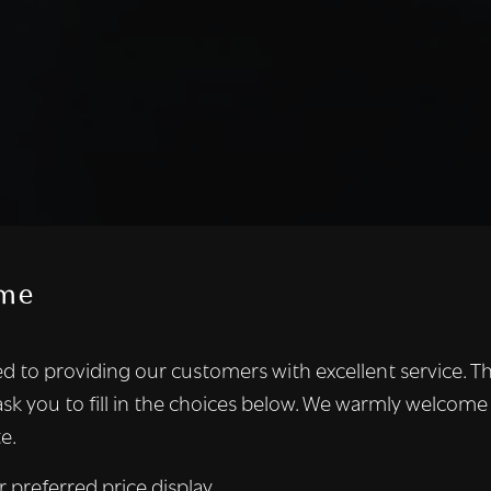
me
te maakt gebruik van cookies.
d to providing our customers with excellent service. T
kies om inhoud en advertenties te personaliseren en om ons ver
ask you to fill in the choices below. We warmly welcome
len ook informatie over uw gebruik van onze site met onze adver
e.
 die deze kunnen combineren met andere informatie die u aan hen
n verzameld door uw gebruik van hun diensten.
Lees verder
r preferred price display