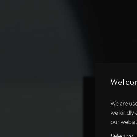
Welco
Deze websi
We are use
We gebruiken coo
we kindly 
analyseren. We de
our websit
analysepartners,
of die zij hebbe
Select you