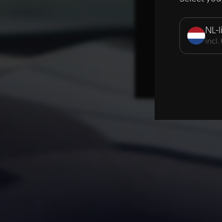
Strikt noodzak
NL-l
incl
DETAILS WE