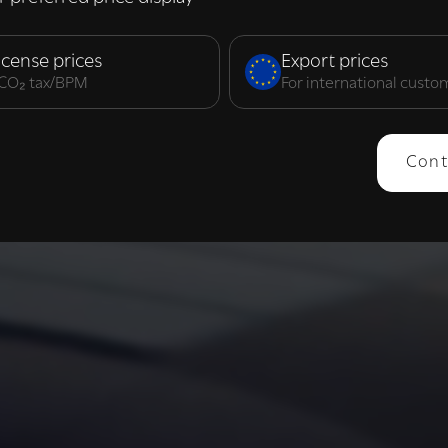
elijk
Prestatie
Targeting
F
icense prices
Export prices
. CO₂ tax/BPM
For international custo
ERGEVEN
ALLES AFWIJZEN
ALLES 
Cont