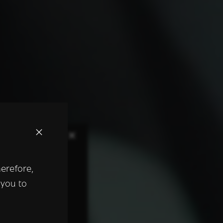
×
herefore,
keer te
 you to
tentie- en
 heeft verstrekt