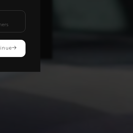
unctioneel
mers
ACCEPTEREN
inue