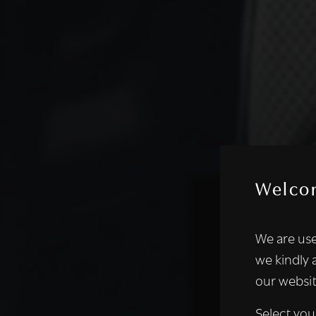
Welco
Deze websi
We are use
We gebruiken coo
we kindly 
analyseren. We de
our websit
analysepartners,
of die zij hebbe
Select you