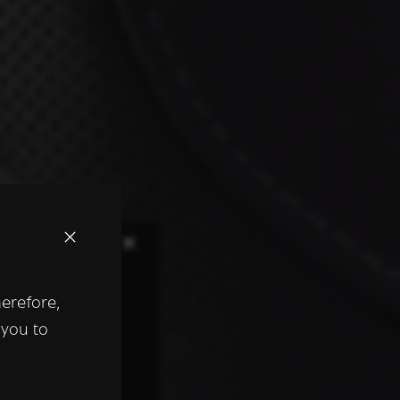
×
herefore,
keer te
 you to
tentie- en
 heeft verstrekt