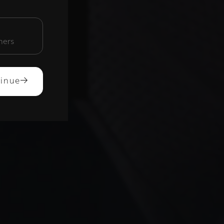
unctioneel
mers
ACCEPTEREN
inue