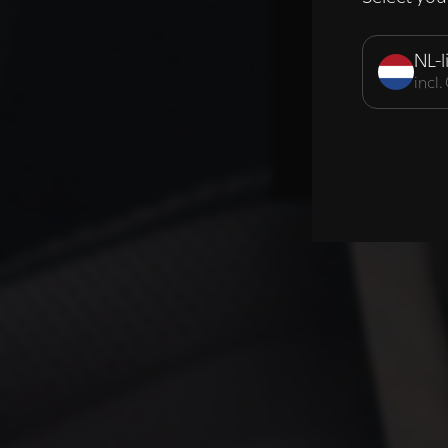
Strikt noodzak
NL-l
incl
DETAILS WE