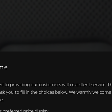
me
te maakt gebruik van cookies.
d to providing our customers with excellent service. T
kies om inhoud en advertenties te personaliseren en om ons ver
ask you to fill in the choices below. We warmly welcome
len ook informatie over uw gebruik van onze site met onze adver
e.
 die deze kunnen combineren met andere informatie die u aan hen
n verzameld door uw gebruik van hun diensten.
Lees verder
r preferred price display