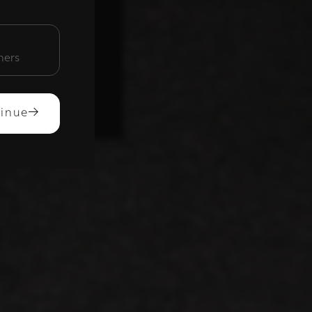
unctioneel
mers
ACCEPTEREN
inue