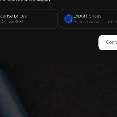
elijk
Prestatie
Targeting
F
icense prices
Export prices
. CO₂ tax/BPM
For international custo
ERGEVEN
ALLES AFWIJZEN
ALLES 
Cont