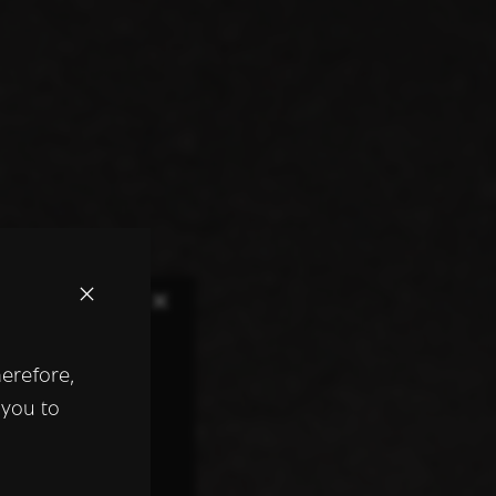
×
herefore,
keer te
 you to
tentie- en
 heeft verstrekt