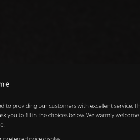
me
te maakt gebruik van cookies.
d to providing our customers with excellent service. T
kies om inhoud en advertenties te personaliseren en om ons ver
ask you to fill in the choices below. We warmly welcome
len ook informatie over uw gebruik van onze site met onze adver
e.
 die deze kunnen combineren met andere informatie die u aan hen
n verzameld door uw gebruik van hun diensten.
Lees verder
r preferred price display