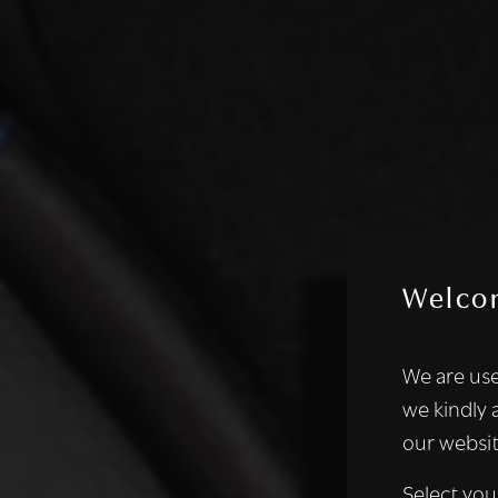
Welco
Deze websi
We are use
We gebruiken coo
we kindly 
analyseren. We de
our websit
analysepartners,
of die zij hebbe
Select you