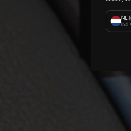
Strikt noodzak
NL-l
incl
DETAILS WE