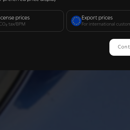
elijk
Prestatie
Targeting
F
icense prices
Export prices
. CO₂ tax/BPM
For international custo
ERGEVEN
ALLES AFWIJZEN
ALLES 
Cont