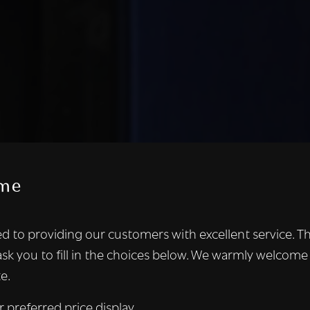
me
te maakt gebruik van cookies.
d to providing our customers with excellent service. T
kies om inhoud en advertenties te personaliseren en om ons ver
ask you to fill in the choices below. We warmly welcome
len ook informatie over uw gebruik van onze site met onze adver
e.
 die deze kunnen combineren met andere informatie die u aan hen
n verzameld door uw gebruik van hun diensten.
Lees verder
r preferred price display