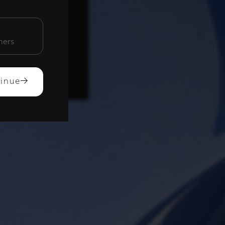
unctioneel
mers
ACCEPTEREN
inue