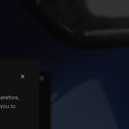
×
herefore,
keer te
 you to
tentie- en
 heeft verstrekt