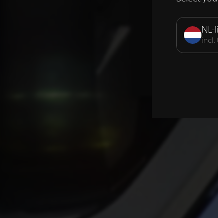
Strikt noodzak
NL-l
incl
DETAILS WE