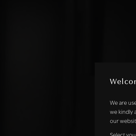
Welco
Deze websi
We are use
We gebruiken coo
we kindly 
analyseren. We de
our websit
analysepartners,
of die zij hebbe
Select you