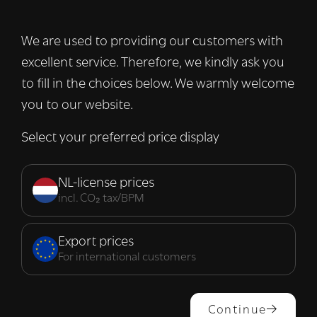
advertenties te personaliseren en om ons
verkeer te analyseren. We delen ook
We are used to providing our customers with
informatie over uw gebruik van onze site
excellent service. Therefore, we kindly ask you
met onze advertentie- en analysepartners,
die deze kunnen combineren met andere
to fill in the choices below. We warmly welcome
informatie die u aan hen heeft verstrekt of
you to our website.
die zij hebben verzameld door uw gebruik
van hun diensten.
Lees verder
Select your preferred price display
Strikt
Prestatie
Targeting
noodzakelijk
NL-license prices
incl. CO₂ tax/BPM
Functioneel
Export prices
For international customers
ALLES ACCEPTEREN
Continue