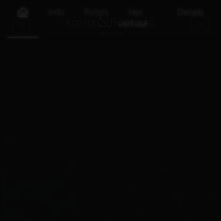
Info
Foto's
Het
Details
verhaal