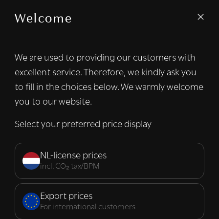
Welcome
We gebruiken cookies om inhoud en
advertenties te personaliseren en om ons
verkeer te analyseren. We delen ook
We are used to providing our customers with
informatie over uw gebruik van onze site
excellent service. Therefore, we kindly ask you
met onze advertentie- en analysepartners,
die deze kunnen combineren met andere
to fill in the choices below. We warmly welcome
informatie die u aan hen heeft verstrekt of
you to our website.
die zij hebben verzameld door uw gebruik
van hun diensten.
Lees verder
Select your preferred price display
Strikt
Prestatie
Targeting
noodzakelijk
NL-license prices
incl. CO₂ tax/BPM
Functioneel
Export prices
For international customers