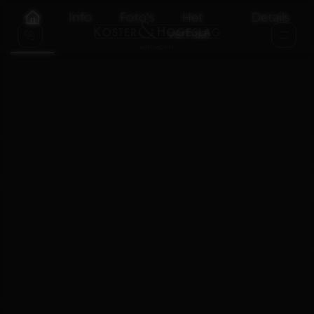
Info
Foto's
Het
Details
verhaal