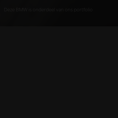
Deze BMW is onderdeel van ons portfolio
HELAAS
Deze BMW is niet
meer beschikbaar
De BMW die u bekijkt is helaas niet meer
beschikbaar, omdat we iemand anders blij
mochten maken met deze prachtige auto.
Gelukkig kunt u hieronder nog even nagenieten